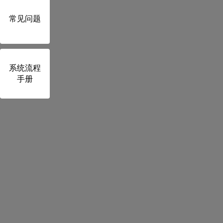
答：本平台为山东省二级
常见问题
持有安全生产管理人员考
习服务。
系统流程
手册
5、交费后发票何时打印？
答：支付成功并正式进入
息这一栏，下拉菜单，点
到邮箱或是直接下载。若
电话：0532-87601697。
6、二建继续教育学习要求